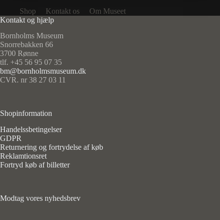
Shop
Kontakt os
Om Museet
Kontakt og hjælp
Bornholms Museum
Snorrebakken 66
3700 Rønne
tlf. +45 56 95 07 35
bm@bornholmsmuseum.dk
CVR. nr 38 27 03 11
Shopinformation
Handelssbetingelser
GDPR
Returnering og fortrydelse af køb
Reklamtionsret
Fortryd køb af billetter
Modtag vores nyhedsbrev